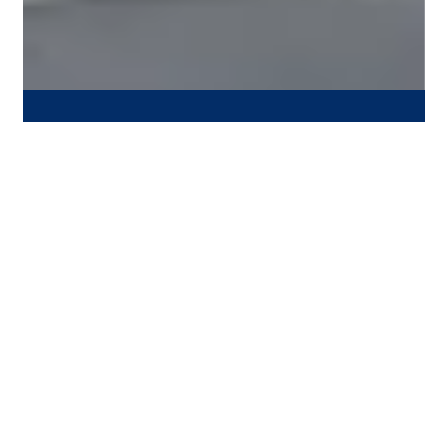
Neuigkeiten
08.08.2026
404
Entlastungen hat die Bundesregierung
vor einigen Wochen versprochen. Der
gestern an die Öffentlichkeit
gekommene Entwurf des